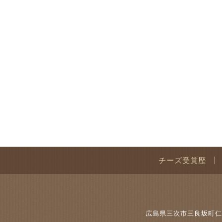
チーズ受賞歴
広島県三次市三良坂町仁賀